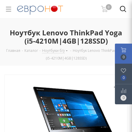
0
Ноутбук Lenovo ThinkPad Yoga
(i5-4210M|4GB|128SSD)
Главная
-
Каталог
-
Ноутбуки б/у
-
Ноутбук Lenovo ThinkPad Yoga
0
(i5-4210M|4GB|128SSD)
0
0