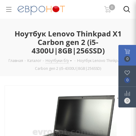
0
Ноутбук Lenovo Thinkpad X1
Carbon gen 2 (i5-
4300U|8GB|256SSD)
0
Главная
-
Каталог
-
Ноутбуки б/у
-
Ноутбук Lenovo Thinkpad X1
Carbon gen 2 (i5-4300U|8GB|256SSD)
0
0