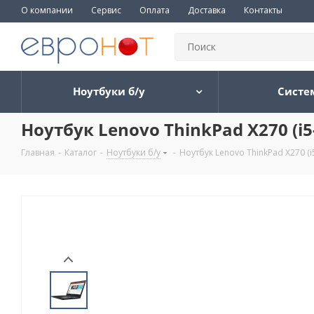
О компании
Сервис
Оплата
Доставка
Контакты
Ноутбуки б/у
Систе
Ноутбук Lenovo ThinkPad X270 (i
Главная
-
Каталог
-
Ноутбуки б/у
-
Ноутбук Lenovo ThinkPad X270 (