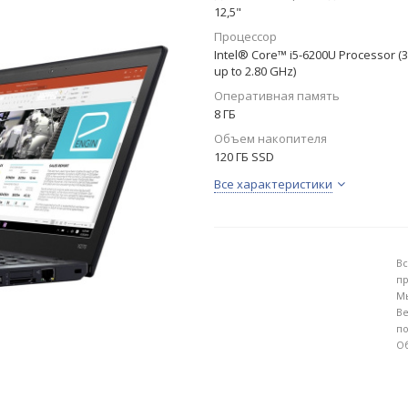
12,5"
Процессор
Intel® Core™ i5-6200U Processor (
up to 2.80 GHz)
Оперативная память
8 ГБ
Объем накопителя
120 ГБ SSD
Все характеристики
Вс
пр
Мы
Ве
по
Об