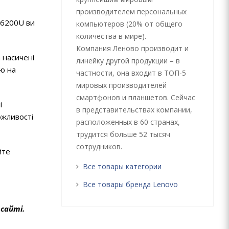
производителем персональных
-6200U ви
компьютеров (20% от общего
количества в мире).
Компания Леново производит и
 насичені
линейку другой продукции – в
ю на
частности, она входит в ТОП-5
мировых производителей
смартфонов и планшетов. Сейчас
і
в представительствах компании,
ожливості
расположенных в 60 странах,
трудится больше 52 тысяч
сотрудников.
йте
Все товары категории
Все товары бренда Lenovo
сайті.