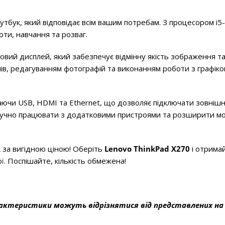
тбук, який відповідає всім вашим потребам. З процесором i5
ти, навчання та розваг.
овий дисплей, який забезпечує відмінну якість зображення та
в, редагуванням фотографій та виконанням роботи з графіко
чаючи USB, HDMI та Ethernet, що дозволяє підключати зовнішн
 зручно працювати з додатковими пристроями та розширити м
 за вигідною ціною! Оберіть
Lenovo ThinkPad X270
і отрима
ї. Поспішайте, кількість обмежена!
актеристики можуть відрізнятися від представлених на 