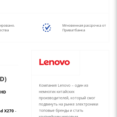
ировано.
Мгновенная рассрочка от
ества
Приватбанка
D)
Компания Lenovo – один из
немногих китайских
® HD
производителей, который смог
подвинуть на рынке электроники
топовые бренды и стать
ad X270
-
крупнейшим мировым