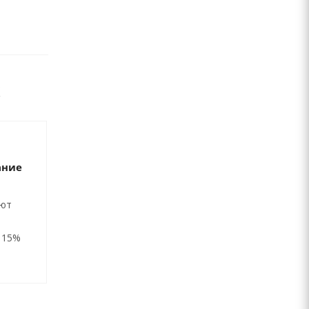
ание
ают
 15%