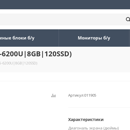
мные блоки б/у
Мониторы б/у
5-6200U|8GB|120SSD)
i5-6200U|8GB|120SSD)
Артикул:
011905
Характеристики
Диагональ экрана (дюймы)