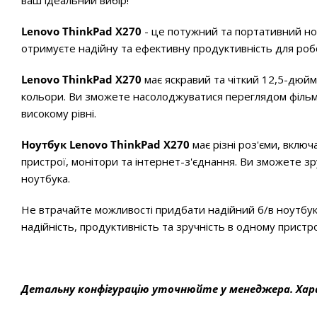
ваш ідеальний вибір!
Lenovo ThinkPad X270
- це потужний та портативний ноу
отримуєте надійну та ефективну продуктивність для робо
Lenovo ThinkPad X270
має яскравий та чіткий 12,5-дюйм
кольори. Ви зможете насолоджуватися переглядом фільмі
високому рівні.
Ноутбук Lenovo ThinkPad X270
має різні роз'єми, вклю
пристрої, монітори та інтернет-з'єднання. Ви зможете
ноутбука.
Не втрачайте можливості придбати надійний б/в ноутбук
надійність, продуктивність та зручність в одному пристро
Детальну конфігурацію уточнюйте у менеджера. Хар