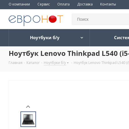
О компании
Сервис
Оплата
Доставка
Контакты
Ноутбуки б/у
Систе
Ноутбук Lenovo Thinkpad L540 (
Главная
-
Каталог
-
Ноутбуки б/у
-
Ноутбук Lenovo Thinkpad L540 