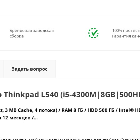
Брендовая заводская
100% протест
сборка
Гарантия кач
Задать вопрос
 Thinkpad L540 (i5-4300M|8GB|500H
z, 3 MB Cache, 4 потока) / RAM 8 ГБ / HDD 500 ГБ / Intel® H
я 12 месяцев /…