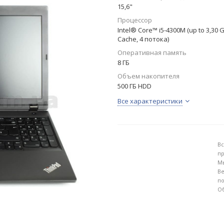
15,6"
Процессор
Intel® Core™ i5-4300M (up to 3,30 
Cache, 4 потока)
Оперативная память
8 ГБ
Объем накопителя
500 ГБ HDD
Все характеристики
Вс
пр
Мы
Ве
по
Об