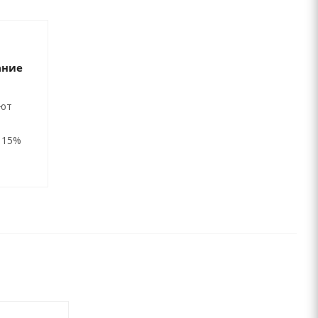
ание
ают
 15%