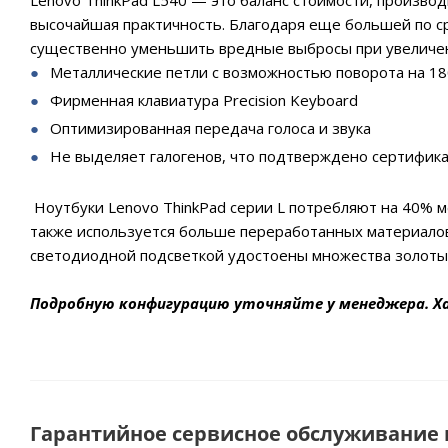
Lenovo ThinkPad L540 — это баланс стоимости, произво
высочайшая практичность. Благодаря еще большей по ср
существенно уменьшить вредные выбросы при увеличе
Металлические петли с возможностью поворота на 18
Фирменная клавиатура Precision Keyboard
Оптимизированная передача голоса и звука
Не выделяет галогенов, что подтверждено сертифик
Ноутбуки Lenovo ThinkPad серии L потребляют на 40% м
также используется больше переработанных материалов,
cветодиодной подсветкой удостоены множества золоты
Подробную конфигурацию уточняйте у менеджера. Х
Гарантийное сервисное обслуживание п