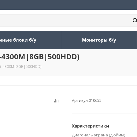
мные блоки б/у
Мониторы б/у
i5-4300M|8GB|500HDD)
(i5-4300M|8GB|500HDD)
Артикул:
010655
Характеристики
Диагональ экрана (дюймы)