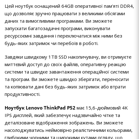
Цей ноутбук оснащений 64GB оперативної пам'яті DDR4,
що дозволяє зручно працювати з великими обсягами
даних та вимогливими програмами. Ви зможете
запускати багатозадачні програми, виконувати
ресурсоємні завдання і переключатися між ними без
будь-яких затримок чи перебоїв в роботі.
Завдяки швидкому 1TB SSD накопичувачу, ви отримуєте
миттєвий доступ до своїх файлів, оперативну реакцію
системи та швидке завантаження операційної системи
та програм. Ви зможете швидко зберігати, переносити
та копіювати дані без будь-яких затримок або втрати
продуктивності.
Ноутбук Lenovo ThinkPad P52
має 15,6-дюймовий 4K
IPS дисплей, який забезпечує надзвичайно чітке та
деталізоване відображення зображень. Ви зможете
насолоджуватись неймовірно реалістичними кольорами,
глибокими чорними та широкими кутами огляду, що