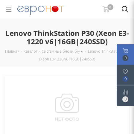
0
Lenovo ThinkStation P30 (Xeon E3-
1220 v6|16GB|240SSD)
Главная
-
Каталог
-
Системные блоки б/у
-
Lenovo ThinkStation P30
0
(Xeon E3-1220 v6|16GB|240SSD)
0
0