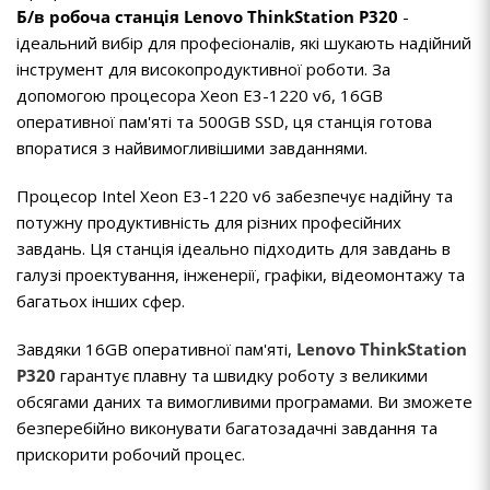
Б/в робоча станція Lenovo ThinkStation P320
-
ідеальний вибір для професіоналів, які шукають надійний
інструмент для високопродуктивної роботи. За
допомогою процесора Xeon E3-1220 v6, 16GB
оперативної пам'яті та 500GB SSD, ця станція готова
впоратися з найвимогливішими завданнями.
Процесор Intel Xeon E3-1220 v6 забезпечує надійну та
потужну продуктивність для різних професійних
завдань. Ця станція ідеально підходить для завдань в
галузі проектування, інженерії, графіки, відеомонтажу та
багатьох інших сфер.
Завдяки 16GB оперативної пам'яті,
Lenovo
ThinkStation
P320
гарантує плавну та швидку роботу з великими
обсягами даних та вимогливими програмами. Ви зможете
безперебійно виконувати багатозадачні завдання та
прискорити робочий процес.