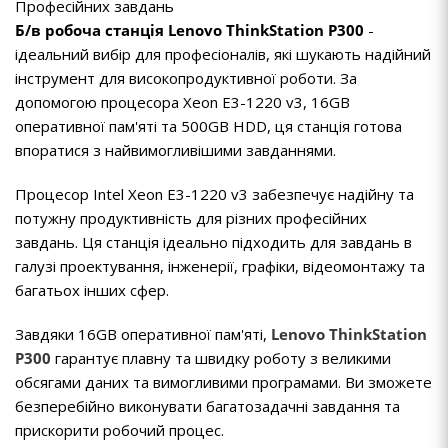
Професійних завдань
Б/в робоча станція Lenovo ThinkStation P300
-
ідеальний вибір для професіоналів, які шукають надійний
інструмент для високопродуктивної роботи. За
допомогою процесора Xeon E3-1220 v3, 16GB
оперативної пам'яті та 500GB HDD, ця станція готова
впоратися з найвимогливішими завданнями.
Процесор Intel Xeon E3-1220 v3 забезпечує надійну та
потужну продуктивність для різних професійних
завдань. Ця станція ідеально підходить для завдань в
галузі проектування, інженерії, графіки, відеомонтажу та
багатьох інших сфер.
Завдяки 16GB оперативної пам'яті,
Lenovo
ThinkStation
P300
гарантує плавну та швидку роботу з великими
обсягами даних та вимогливими програмами. Ви зможете
безперебійно виконувати багатозадачні завдання та
прискорити робочий процес.