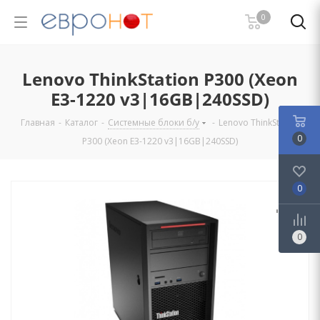
0
Lenovo ThinkStation P300 (Xeon
E3-1220 v3|16GB|240SSD)
Главная
-
Каталог
-
Системные блоки б/у
-
Lenovo ThinkStation
0
P300 (Xeon E3-1220 v3|16GB|240SSD)
0
0