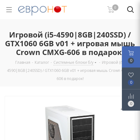
0
Игровой (i5-4590|8GB|240SSD) /
GTX1060 6GB v01 + игровая мышь
Crown CMXG-606 в подарок!
0
Главная
-
Каталог
-
Системные блоки б/у
-
Игровой (i5-
4590|8GB|240SSD) / GTX1060 6GB v01 + игровая мышь Crown CMXG-
606 в подарок!
0
0