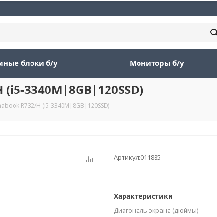
мные блоки б/у
Мониторы б/у
 (i5-3340M|8GB|120SSD)
nabook R732/H (i5-3340M|8GB|120SSD)
Артикул:
011885
Характеристики
Диагональ экрана (дюймы)