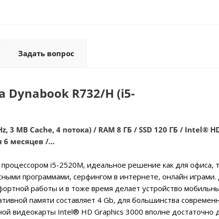
Задать вопрос
 Dynabook R732/H (i5-
z, 3 MB Cache, 4 потока) / RAM 8 ГБ / SSD 120 ГБ / Intel® H
я 6 месяцев /…
 с процессором i5-2520M, идеальное решение как для офиса, т
сными программами, серфингом в интернете, онлайн играми.
фортной работы и в тоже время делает устройство мобильны
ративной памяти составляет 4 Gb, для большинства современ
ой видеокарты Intel® HD Graphics 3000 вполне достаточно 