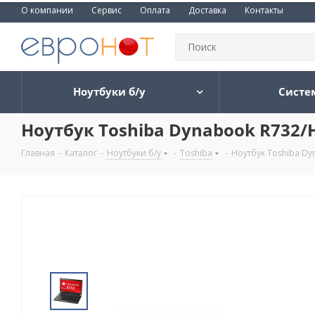
О компании
Сервис
Оплата
Доставка
Контакты
Ноутбуки б/у
Систе
Ноутбук Toshiba Dynabook R732/H
Главная
-
Каталог
-
Ноутбуки б/у
-
Toshiba
-
Ноутбук Toshiba Dy