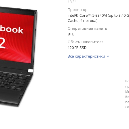
13,3"
Процессор
Intel® Core™ i5-3340M (up to 3,40 
Cache, 4 потока)
Оперативная память
8 ГБ
Объем накопителя
120 ГБ SSD
Все характеристики
Вс
пр
Мы
Ве
по
Об