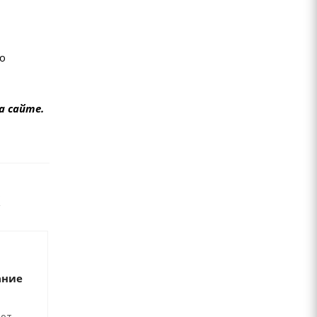
го
а сайте.
ание
ают