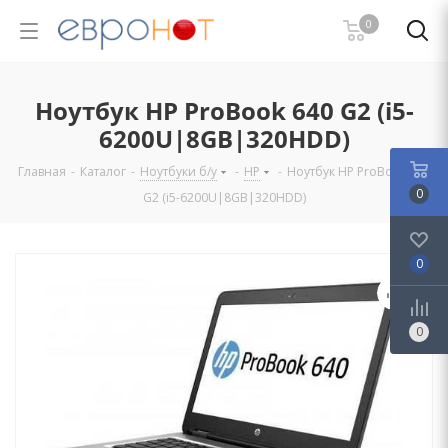
0
Ноутбук HP ProBook 640 G2 (i5-
6200U|8GB|320HDD)
Главная
-
Каталог
-
Ноутбуки б/у
-
HP
-
Ноутбук HP ProBook 640
0
G2 (i5-6200U|8GB|320HDD)
0
0