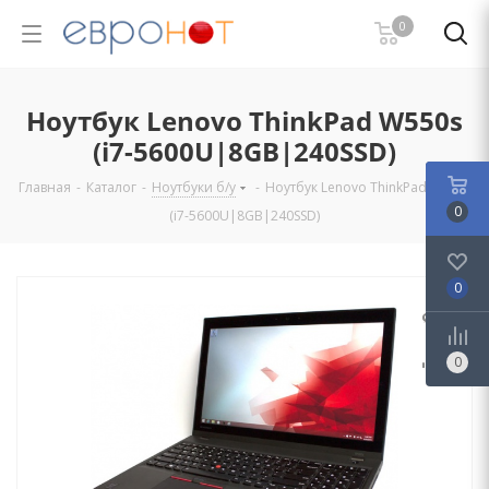
0
Ноутбук Lenovo ThinkPad W550s
(i7-5600U|8GB|240SSD)
Главная
-
Каталог
-
Ноутбуки б/у
-
Ноутбук Lenovo ThinkPad W550s
0
(i7-5600U|8GB|240SSD)
0
0