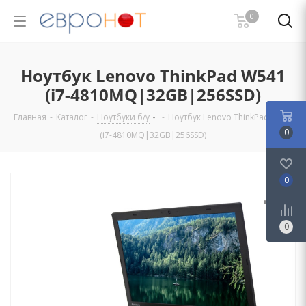
0
Ноутбук Lenovo ThinkPad W541
(i7-4810MQ|32GB|256SSD)
Главная
-
Каталог
-
Ноутбуки б/у
-
Ноутбук Lenovo ThinkPad W541
0
(i7-4810MQ|32GB|256SSD)
0
0