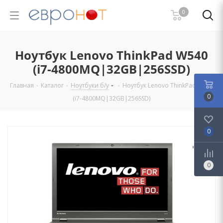
0
Ноутбук Lenovo ThinkPad W540
(i7-4800MQ|32GB|256SSD)
Главная
-
Каталог
-
Ноутбуки б/у
-
Ноутбук Lenovo ThinkPad W540
0
(i7-4800MQ|32GB|256SSD)
0
0