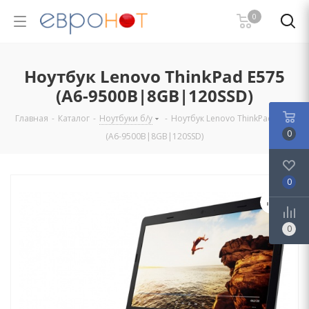
0
Ноутбук Lenovo ThinkPad E575
(A6-9500B|8GB|120SSD)
Главная
-
Каталог
-
Ноутбуки б/у
-
Ноутбук Lenovo ThinkPad E575
0
(A6-9500B|8GB|120SSD)
0
0