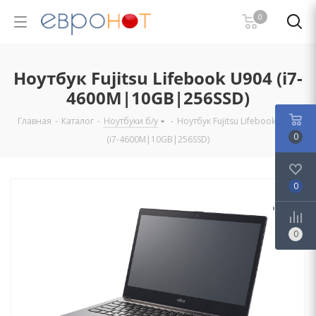
0
Ноутбук Fujitsu Lifebook U904 (i7-
4600M|10GB|256SSD)
Главная
-
Каталог
-
Ноутбуки б/у
-
Ноутбук Fujitsu Lifebook U904
0
(i7-4600M|10GB|256SSD)
0
0