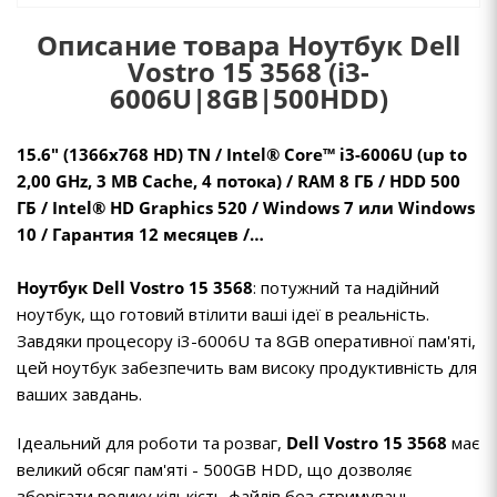
Описание товара Ноутбук Dell
Vostro 15 3568 (i3-
6006U|8GB|500HDD)
15.6" (1366х768 HD) TN / Intel® Core™ i3-6006U (up to
2,00 GHz, 3 MB Cache, 4 потока) / RAM 8 ГБ / HDD 500
ГБ / Intel® HD Graphics 520 / Windows 7 или Windows
10 / Гарантия 12 месяцев /…
Ноутбук Dell Vostro 15 3568
: потужний та надійний
ноутбук, що готовий втілити ваші ідеї в реальність.
Завдяки процесору i3-6006U та 8GB оперативної пам'яті,
цей ноутбук забезпечить вам високу продуктивність для
ваших завдань.
Ідеальний для роботи та розваг,
Dell Vostro 15 3568
має
великий обсяг пам'яті - 500GB HDD, що дозволяє
зберігати велику кількість файлів без стримувань.