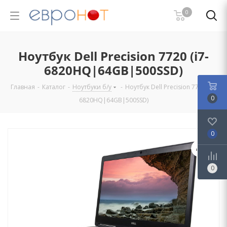
0
Ноутбук Dell Precision 7720 (i7-
6820HQ|64GB|500SSD)
Главная
-
Каталог
-
Ноутбуки б/у
-
Ноутбук Dell Precision 7720 (i7-
0
6820HQ|64GB|500SSD)
0
0