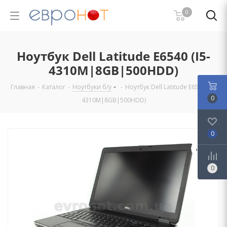
0
Ноутбук Dell Latitude E6540 (I5-
4310M|8GB|500HDD)
Главная
-
Каталог
-
Ноутбуки б/у
-
Ноутбук Dell Latitude E6540 (I5-
0
4310M|8GB|500HDD)
0
0