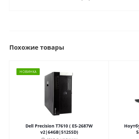
Похожие товары
НОВИНКА
Dell Precision T7610 ( E5-2687W
Ноутбу
v2|64GB|512SSD)
5