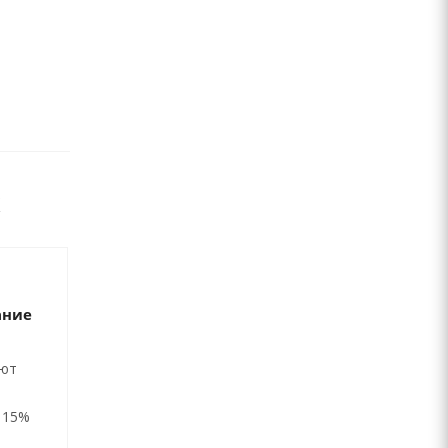
ание
ают
 15%