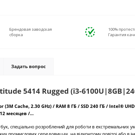
Брендовая заводская
100% протест
сборка
Гарантия кач
Задать вопрос
titude 5414 Rugged (i3-6100U|8GB|24
r (3M Cache, 2.30 GHz) / RAM 8 ГБ / SSD 240 ГБ / Intel® UHD
 12 месяцев /…
ук, спеціально розроблений для роботи в екстремальних ум
жких промислових середовищах, на відкритому повітрі або в і