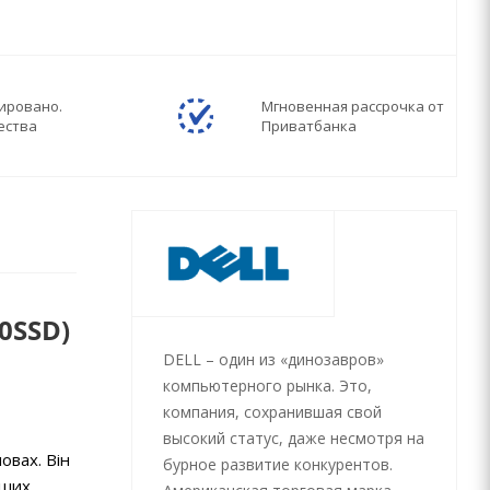
ировано.
Мгновенная рассрочка от
ества
Приватбанка
0SSD)
DELL – один из «динозавров»
компьютерного рынка. Это,
компания, сохранившая свой
высокий статус, даже несмотря на
овах. Він
бурное развитие конкурентов.
нших