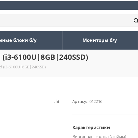
мные блоки б/у
Мониторы б/у
d (i3-6100U|8GB|240SSD)
ed (i3-6100U|8GB|240SSD)
Артикул:
012216
Характеристики
Диагональ экрана (дюймы)