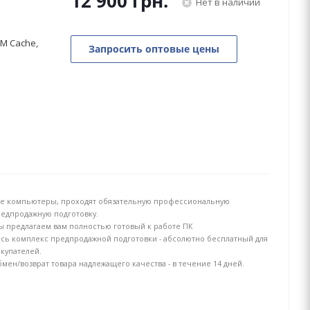
12 900
грн.
Нет в наличии
3M Cache,
Запросить оптовые цены
е компьютеры, проходят обязательную профессиональную
едпродажную подготовку.
 предлагаем вам полностью готовый к работе ПК
сь комплекс предпродажной подготовки - абсолютно бесплатный для
купателей.
мен/возврат товара надлежащего качества - в течение 14 дней.