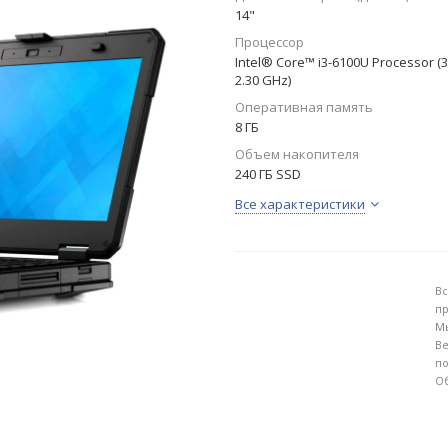
14"
Процессор
Intel® Core™ i3-6100U Processor (
2.30 GHz)
Оперативная память
8 ГБ
Объем накопителя
240 ГБ SSD
Все характеристики
Вс
пр
Мы
Ве
по
Об