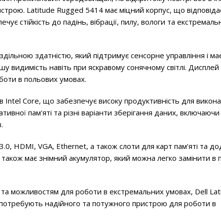
строю. Latitude Rugged 5414 має міцний корпус, що відповіда
ує стійкість до падінь, вібрації, пилу, вологи та екстремаль
ільною здатністю, який підтримує сенсорне управління і ма
у видимість навіть при яскравому сонячному світлі. Дисплей
боти в польових умовах.
в Intel Core, що забезпечує високу продуктивність для викон
тивної пам'яті та різні варіанти зберігання даних, включаючи
.
0, HDMI, VGA, Ethernet, а також слоти для карт пам'яті та до
 також має знімний акумулятор, який можна легко замінити в
 та можливостям для роботи в екстремальних умовах, Dell Lat
і потребують надійного та потужного пристрою для роботи в