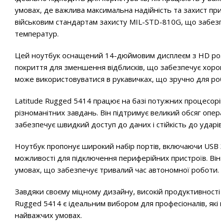
умовах, де важлива максимальна надійність та захист при
військовим стандартам захисту MIL-STD-810G, що забезпеч
температур.
Цей ноутбук оснащений 14-дюймовим дисплеєм з HD розд
покриття для зменшення відблисків, що забезпечує хорош
може використовуватися в рукавичках, що зручно для ро
Latitude Rugged 5414 працює на базі потужних процесорі
різноманітних завдань. Він підтримує великий обсяг опера
забезпечує швидкий доступ до даних і стійкість до ударів
Ноутбук пропонує широкий набір портів, включаючи USB 3.
можливості для підключення периферійних пристроїв. Він
умовах, що забезпечує тривалий час автономної роботи.
Завдяки своєму міцному дизайну, високій продуктивності
Rugged 5414 є ідеальним вибором для професіоналів, як
найважчих умовах.