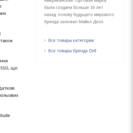
Американская торговая марка
є
была создана больше 30 лет
них
назад: основу будущего мирового
бренда заложил Майкл Делл.
є
 також
Все товары категории
Все товары бренда Dell
ання
 SSD, що
даткові
 польових
itude