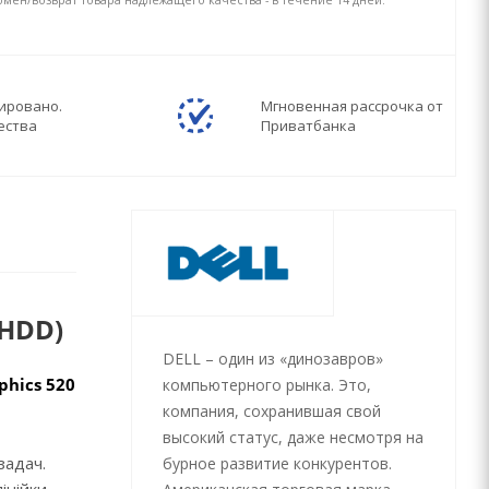
мен/возврат товара надлежащего качества - в течение 14 дней.
ировано.
Мгновенная рассрочка от
ества
Приватбанка
0HDD)
DELL – один из «динозавров»
aphics 520
компьютерного рынка. Это,
компания, сохранившая свой
высокий статус, даже несмотря на
задач.
бурное развитие конкурентов.