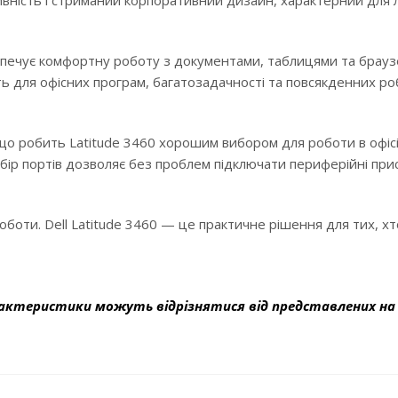
ивність і стриманий корпоративний дизайн, характерний для л
печує комфортну роботу з документами, таблицями та брауз
ть для офісних програм, багатозадачності та повсякденних р
що робить Latitude 3460 хорошим вибором для роботи в офісі
абір портів дозволяє без проблем підключати периферійні при
боти. Dell Latitude 3460 — це практичне рішення для тих, х
актеристики можуть відрізнятися від представлених на 