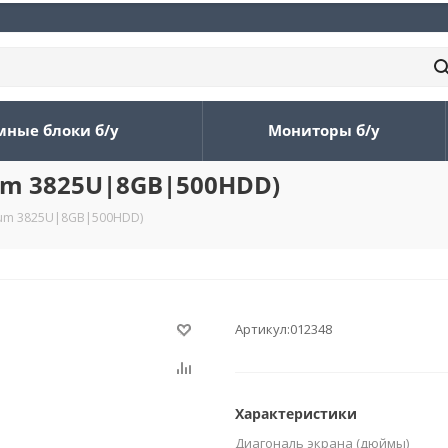
мные блоки б/у
Мониторы б/у
tium 3825U|8GB|500HDD)
ntium 3825U|8GB|500HDD)
Артикул:
012348
Характеристики
Диагональ экрана (дюймы)