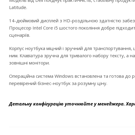
Модель від Dell поєднує практичність, стабільну продукт
Latitude.
14-дюймовий дисплей з HD-роздільною здатністю забез
Процесор Intel Core i5 шостого покоління добре підходи
сценаріїв.
Корпус ноутбука міцний і зручний для транспортування, 
ним. Клавіатура зручна для тривалого набору тексту, а н
зовнішні монітори.
Операційна система Windows встановлена та готова до ро
перевірений бізнес-ноутбук за розумну ціну.
Детальну конфігурацію уточнюйте у менеджера. Хар