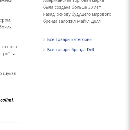
інійки
Американская торговая марка
была создана больше 30 лет
назад: основу будущего мирового
ером.
бренда заложил Майкл Делл.
обочих
Все товары категории
 та поза
Все товары бренда Dell
строї та
то шукає
сайті.