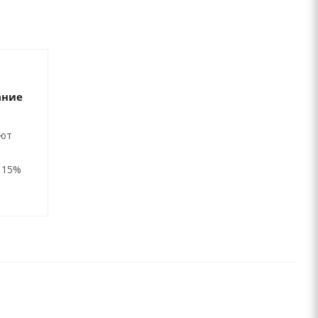
ание
ают
 15%