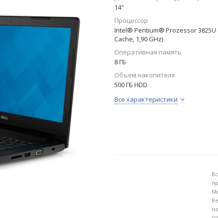
14"
Процессор
Intel® Pentium® Prozessor 3825U 
Cache, 1,90 GHz)
Оперативная память
8 ГБ
Объем накопителя
500 ГБ HDD
Все характеристики
Вс
пр
Мы
Ве
по