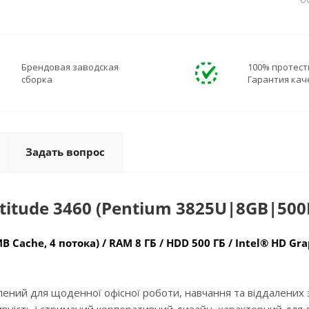
Об
Брендовая заводская
100% протест
сборка
Гарантия кач
Задать вопрос
titude 3460 (Pentium 3825U|8GB|50
 MB Cache, 4 потока) / RAM 8 ГБ / HDD 500 ГБ / Intel® HD Gr
блений для щоденної офісної роботи, навчання та віддалених 