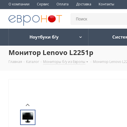
О компании
Сервис
Оплата
Доставка
Контакты
Ноутбуки б/у
Систе
Монитор Lenovo L2251p
Главная
-
Каталог
-
Мониторы б/у из Европы
-
Монитор Lenovo L2