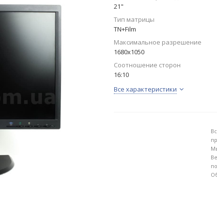
21"
Тип матрицы
TN+Film
Максимальное разрешение
1680x1050
Соотношение сторон
16:10
Все характеристики
Вс
пр
Мы
Ве
по
Об