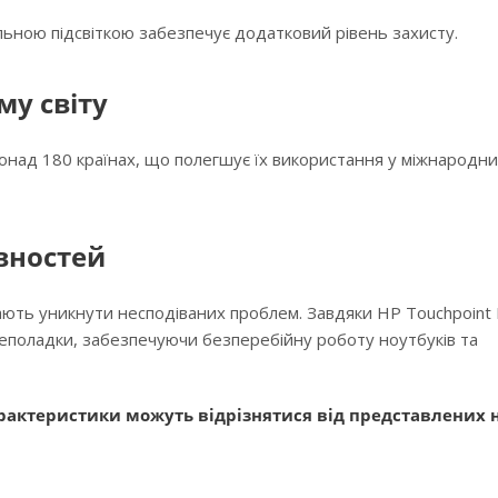
альною підсвіткою забезпечує додатковий рівень захисту.
му світу
понад 180 країнах, що полегшує їх використання у міжнародн
вностей
гають уникнути несподіваних проблем. Завдяки HP Touchpoint
неполадки, забезпечуючи безперебійну роботу ноутбуків та
актеристики можуть відрізнятися від представлених н