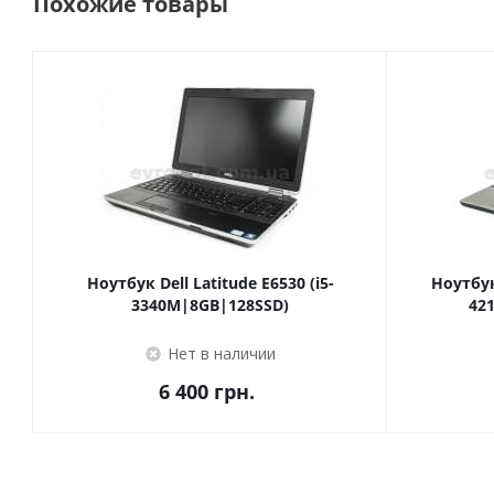
Похожие товары
Ноутбук Dell Latitude E6530 (i5-
Ноутбук 
3340M|8GB|128SSD)
42
Нет в наличии
6 400
грн.