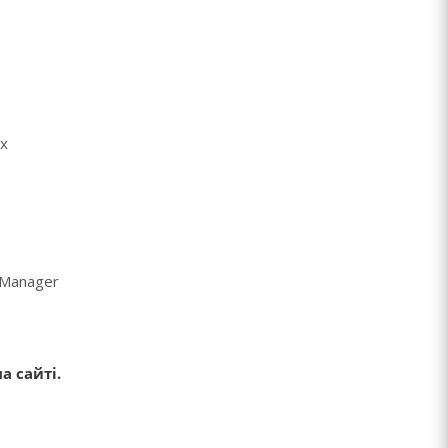
их
 Manager
а сайті.