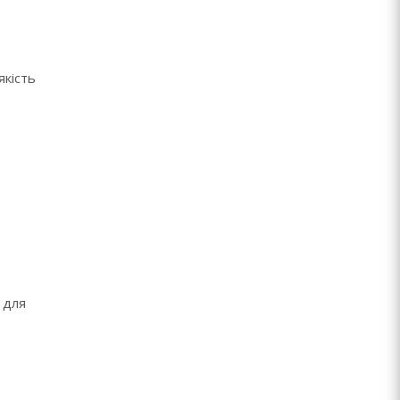
якість
 для