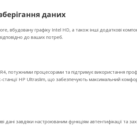
зберігання даних
ore, вбудовану графіку Intel HD, а також інші додаткові комп
відповідно до ваших потреб.
4, потужними процесорами та підтримує використання проф
к-станції HP Ultraslim, що забезпечують максимальний комфор
і дані завдяки настроюваним функціям автентифікації та за