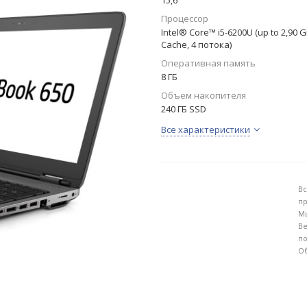
15,6"
Процессор
Intel® Core™ i5-6200U (up to 2,90 
Cache, 4 потока)
Оперативная память
8 ГБ
Объем накопителя
240 ГБ SSD
Все характеристики
Вс
пр
Мы
Ве
по
Об