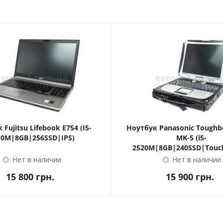
Fujitsu Lifebook E754 (I5-
Ноутбук Panasonic Toughb
10M|8GB|256SSD|IPS)
MK-5 (i5-
2520M|8GB|240SSD|Touch
Нет в наличии
Нет в наличии
15 800
грн.
15 900
грн.