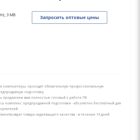
GHz, 3 MB
Запросить оптовые цены
е компьютеры, проходят обязательную профессиональную
едпродажную подготовку.
 предлагаем вам полностью готовый к работе ПК
сь комплекс предпродажной подготовки - абсолютно бесплатный для
купателей.
мен/возврат товара надлежащего качества - в течение 14 дней.