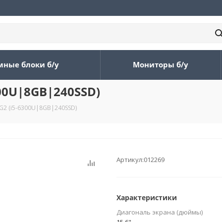
мные блоки б/у
Мониторы б/у
300U|8GB|240SSD)
G2 (i5-6300U|8GB|240SSD)
Артикул:
012269
Характеристики
Диагональ экрана (дюймы)