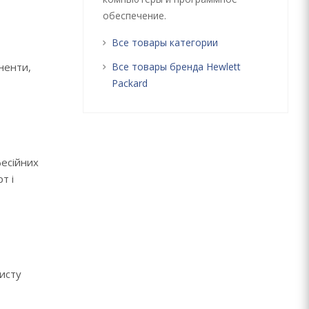
обеспечение.
Все товары категории
Все товары бренда Hewlett
оненти,
Packard
есійних
т і
хисту