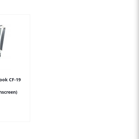
ook CF-19
screen)