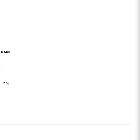
ание
ают
 15%