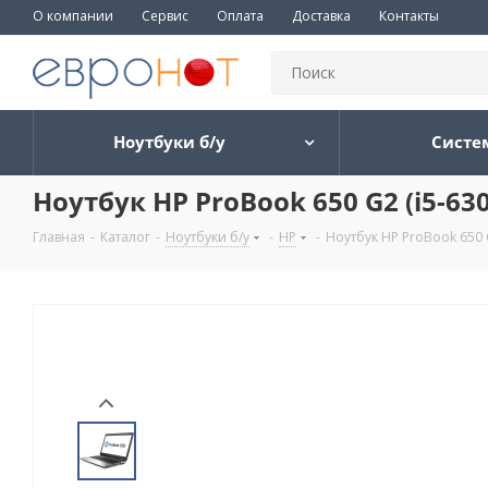
О компании
Сервис
Оплата
Доставка
Контакты
Ноутбуки б/у
Систе
Ноутбук HP ProBook 650 G2 (i5-6
Главная
-
Каталог
-
Ноутбуки б/у
-
HP
-
Ноутбук HP ProBook 650 