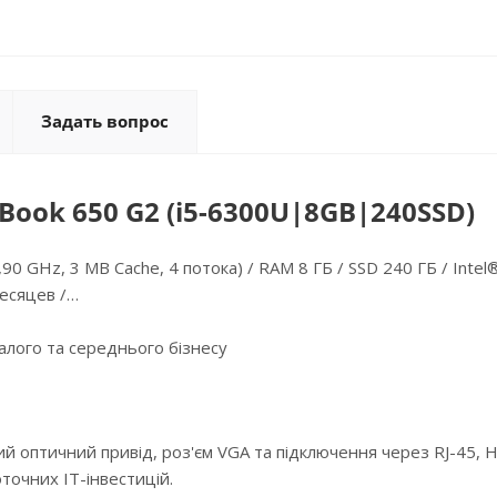
Задать вопрос
ook 650 G2 (i5-6300U|8GB|240SSD)
,90 GHz, 3 MB Cache, 4 потока) / RAM 8 ГБ / SSD 240 ГБ / Inte
месяцев /…
алого та середнього бізнесу
ий оптичний привід, роз'єм VGA та підключення через RJ-45, 
точних ІТ-інвестицій.