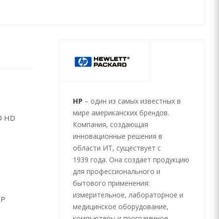
HP
– один из самых известных в
мире американских брендов.
l® HD
Компания, создающая
инновационные решения в
области ИТ, существует с
1939 года. Она создает продукцию
для профессионального и
бытового применения:
измерительное, лабораторное и
HP
медицинское оборудование,
компьютеры и программное