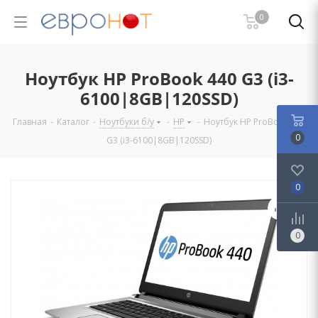
0
Ноутбук HP ProBook 440 G3 (i3-
6100|8GB|120SSD)
Главная
-
Каталог
-
Ноутбуки б/у
-
HP
-
Ноутбук HP ProBook 440
0
G3 (i3-6100|8GB|120SSD)
0
0