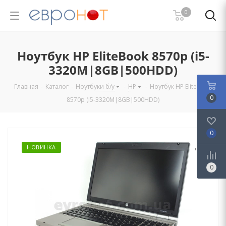
0
Ноутбук HP EliteBook 8570p (i5-
3320M|8GB|500HDD)
Главная
-
Каталог
-
Ноутбуки б/у
-
HP
-
Ноутбук HP EliteBook
0
8570p (i5-3320M|8GB|500HDD)
0
НОВИНКА
0